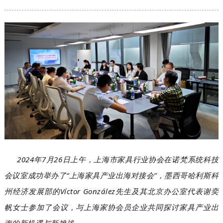
2024
年
7
月
26
日上午，上海市家具行业协会在诺梵系统科技
会议室成功举办了
“
上海家具产业出海对接会
”
，墨西哥哈利斯科
州经济发展部的
Víctor González
先生及其北京办公室代表谢奕
帆女士参加了会议，与上海家协会员企业共同探讨家具产业出