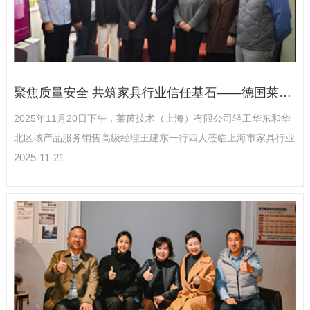
聚焦质量安全 共筑家具行业信任基石——德国莱茵TÜV一行来访上海家协
2025年11月20日下午，莱茵技术（上海）有限公司轻工华东和华
北区域产品服务销售高级经理王建东一行四人莅临上海市家具行业
协会，上海家协秘书长李霞及秘书处全体成员热情接待并参与座
2025-11-21
谈。