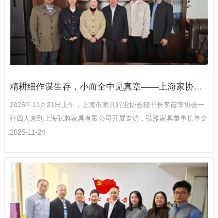
精耕细作谋生存，小而全中见真章——上海家协走访弘雅家具
2025年11月21日上午，上海市家具行业协会秘书长李霞率协会一
行四人来到上海弘雅家具有限公司开展走访，弘雅家具董事长单金
潮、总经理单亚飞热情接待上海家协一行。
2025-11-24