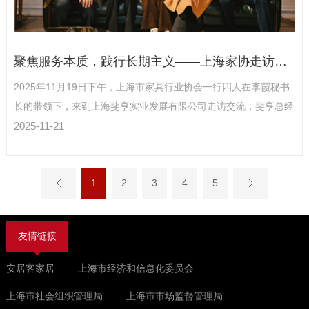
聚焦服务本质，践行长期主义——上海家协走访斐亨
2025年11月19日下午，上海市家具行业协会一行四人在李霞秘书
长的带领下，来到上海斐亨实业发展有限公司走访交流，斐亨总经
理张晓媛热情接待。
2025-11-21
1
2
3
4
5
友情链接
安居客家居
上海市经济和信息化委员会
上海市社会组织管理局
上海市市场监督管理局