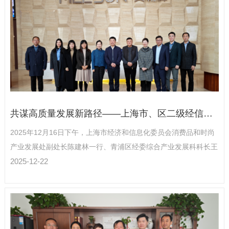
共谋高质量发展新路径——上海市、区二级经信委联合上海家协走访青浦重点家居企业
2025年12月16日下午，上海市经济和信息化委员会消费品和时尚
产业发展处副处长陈建林一行、青浦区经委综合产业发展科科长王
雁琦一行在上海市家具行业协会秘书长李霞陪同下，先后走访了位
2025-12-22
于青浦的美勒森集团、书香门地集团与荣泰健康科技集团三家企业